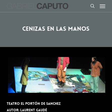
Menu
Skip
to
search
main
content
Cenizas en las manos
Teatro El portón de Sanchez
Autor: Laurent Gaudé