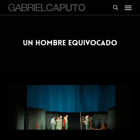
Menu
Skip
to
search
main
content
Un Hombre equivocado