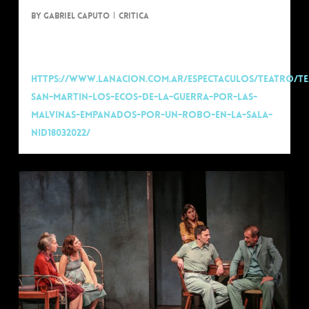
By
Gabriel Caputo
Critica
Nota de Alejandro Cruz.
https://www.lanacion.com.ar/espectaculos/teatro/t
san-martin-los-ecos-de-la-guerra-por-las-
malvinas-empanados-por-un-robo-en-la-sala-
nid18032022/
0