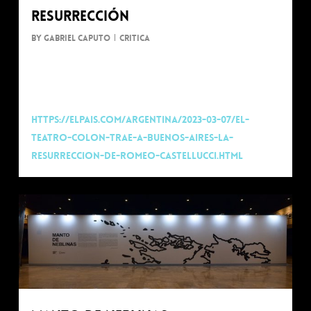
Resurrección
By
Gabriel Caputo
Critica
Nota de Federico Rivas Molina
El País
https://elpais.com/argentina/2023-03-07/el-
teatro-colon-trae-a-buenos-aires-la-
resurreccion-de-romeo-castellucci.html
0