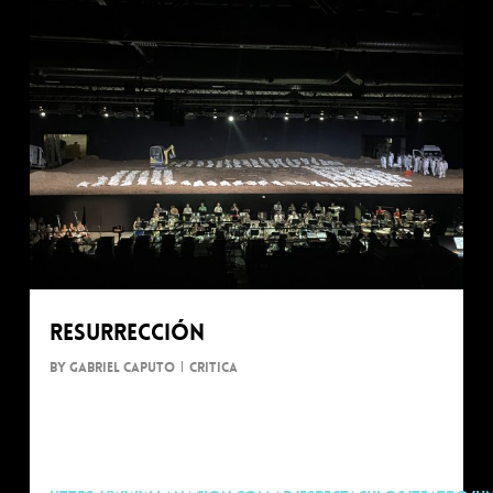
Resurrección
By
Gabriel Caputo
Critica
Nota de Lupe Torres
La Nación