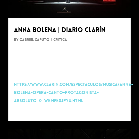
Anna Bolena | diario Clarín
By
Gabriel Caputo
Critica
Diario Clarín | Nota de Margarita Pollini
https://www.clarin.com/espectaculos/musica/anna-
bolena-opera-canto-protagonista-
absoluto_0_wkMFK0JpYu.html
0