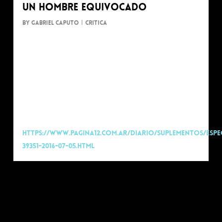
Un hombre equivocado
By
Gabriel Caputo
Critica
Critica de Pagina 12
“…todo en la puesta –las divisiones espacio-
temporales, la imponente escenografía y la
iluminación– colabora para sembrar la
pregunta que encierra el título…”
https://www.pagina12.com.ar/diario/suplementos/espe
39351-2016-07-05.html