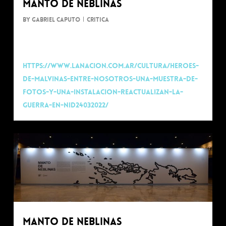
Manto de Neblinas
By
Gabriel Caputo
Critica
Nota de Daniel Gigena
https://www.lanacion.com.ar/cultura/heroes-
de-malvinas-entre-nosotros-una-muestra-de-
fotos-y-una-instalacion-reactualizan-la-
guerra-en-nid24032022/
0
Manto de neblinas