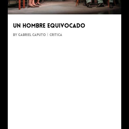
Un hombre equivocado
By
Gabriel Caputo
Critica
Aqui los comentarios de Telam sobre el espacio
escénico de Un Hombre equivocado en el
Teatro Nacional Cervantes.
La ventaja que tienen Cossa y Cosse es contar
con un elenco enérgico y verosímil, con alto
rendimiento en Awada, Villamil, Darín y Vicente,
ayudados por la muy buena escenografía de
Gabriel Caputo, la música de Mariano Cossa, las
luces de Leandra Rodríguez y el vestuario de
Daniela Taiana.